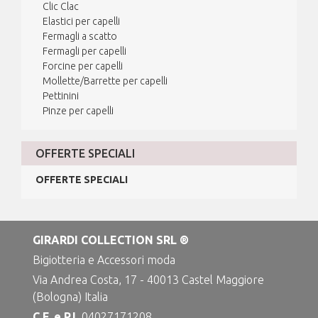
Clic Clac
Elastici per capelli
Fermagli a scatto
Fermagli per capelli
Forcine per capelli
Mollette/Barrette per capelli
Pettinini
Pinze per capelli
OFFERTE SPECIALI
OFFERTE SPECIALI
GIRARDI COLLECTION SRL ®
Bigiotteria e Accessori moda
Via Andrea Costa, 17 - 40013 Castel Maggiore
(Bologna) Italia
C.F. e P.I.
04027171208