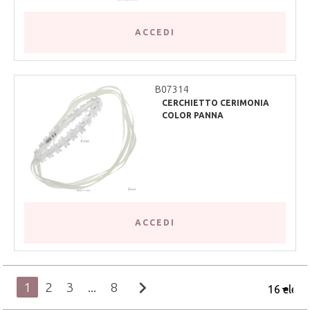
ACCEDI
B07314
CERCHIETTO CERIMONIA
COLOR PANNA
ACCEDI
chevron_right
1
2
3
...
8