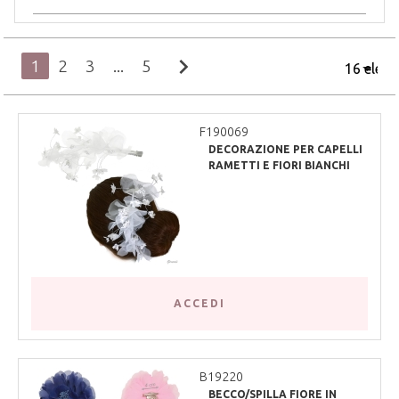
chevron_right
1
2
3
...
5
F190069
DECORAZIONE PER CAPELLI
RAMETTI E FIORI BIANCHI
ACCEDI
B19220
BECCO/SPILLA FIORE IN