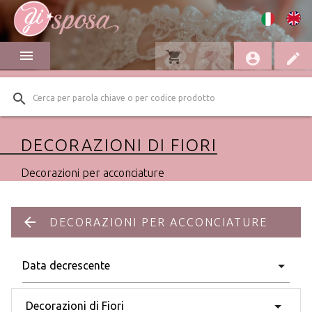
menu
shopping_cart
favorite
account_circle
edit
search
DECORAZIONI DI FIORI
Decorazioni per acconciature
arrow_back
DECORAZIONI PER ACCONCIATURE