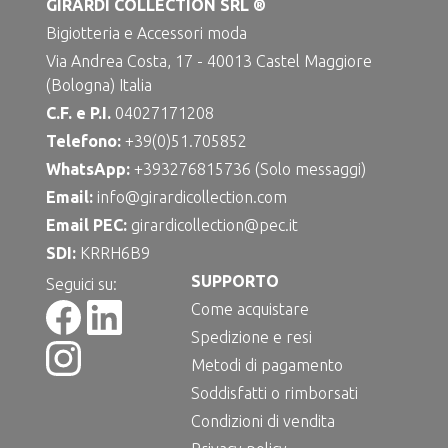
GIRARDI COLLECTION SRL ®
Bigiotteria e Accessori moda
Via Andrea Costa, 17 - 40013 Castel Maggiore
(Bologna) Italia
C.F. e P.I.
04027171208
Telefono:
+39(0)51.705852
WhatsApp:
+393276815736 (Solo messaggi)
Email:
info@girardicollection.com
Email PEC:
girardicollection@pec.it
SDI:
KRRH6B9
SUPPORTO
Seguici su:
Come acquistare
Spedizione e resi
Metodi di pagamento
Soddisfatti o rimborsati
Condizioni di vendita