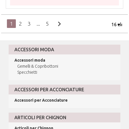
chevron_right
1
2
3
...
5
ACCESSORI MODA
Accessori moda
Gemelli & Copribottoni
Specchietti
ACCESSORI PER ACCONCIATURE
Accessori per Acconciature
ARTICOLI PER CHIGNON
Articoli per Chignon